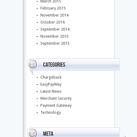
March 2015
February 2015
November 2014
October 2014
September 2014
November 2013
September 2013
Categories
Chargeback
EasyPayWay
Latest News
Merchant Security
Payment Gateway
Technology
Meta