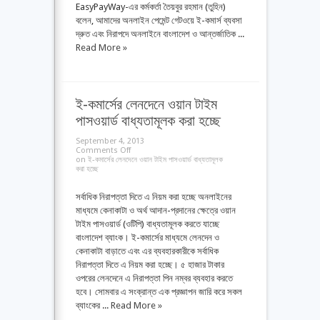
EasyPayWay-এর কর্মকর্তা তৈয়বুর রহমান (তুহিন)
বলেন, আমাদের অনলাইন পেমেন্ট গেটওয়ে ই-কমার্স ব্যবসা
দ্রুত এবং নিরাপদে অনলাইনে বাংলাদেশ ও আন্তর্জাতিক ...
Read More »
ই-কমার্সের লেনদেনে ওয়ান টাইম
পাসওয়ার্ড বাধ্যতামূলক করা হচ্ছে
September 4, 2013
Comments Off
on ই-কমার্সের লেনদেনে ওয়ান টাইম পাসওয়ার্ড বাধ্যতামূলক
করা হচ্ছে
সর্বাধিক নিরাপত্তা দিতে এ নিয়ম করা হচ্ছে অনলাইনের
মাধ্যমে কেনাকাটা ও অর্থ আদান-প্রদানের ক্ষেত্রে ওয়ান
টাইম পাসওয়ার্ড (ওটিপি) বাধ্যতামূলক করতে যাচ্ছে
বাংলাদেশ ব্যাংক। ই-কমার্সের মাধ্যমে লেনদেন ও
কেনাকাটা বাড়াতে এবং এর ব্যবহারকারীকে সর্বাধিক
নিরাপত্তা দিতে এ নিয়ম করা হচ্ছে। ৫ হাজার টাকার
ওপরের লেনদেনে এ নিরাপত্তা পিন নম্বর ব্যবহার করতে
হবে। সোমবার এ সংক্রান্ত এক প্রজ্ঞাপন জারি করে সকল
ব্যাংকের ...
Read More »