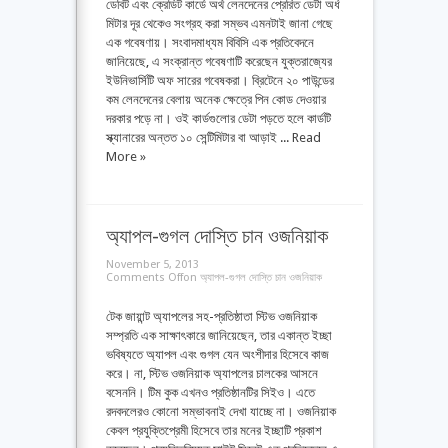
ডেবিট এবং ক্রেডিট কার্ডে অর্থ লেনদেনের প্রেরিত ডেটা অর্ধ
মিটার দূর থেকেও সংগ্রহ করা সম্ভব এমনটাই জানা গেছে
এক গবেষণায়। সংবাদমাধ্যম বিবিসি এক প্রতিবেদনে
জানিয়েছে, এ সংক্রান্ত গবেষণাটি করেছেন যুক্তরাজ্যের
ইউনিভার্সিটি অফ সারের গবেষকরা। ব্রিটেনে ২০ পাউন্ডের
কম লেনদেনের বেলায় অনেক ক্ষেত্রে পিন কোড দেওয়ার
দরকার পড়ে না। ওই কার্ডগুলোর ডেটা পড়তে হলে কার্ডটি
স্ক্যানারের অন্তত ১০ সেন্টিমিটার বা আড়াই ...
Read
More »
অ্যাপল-গুগল দোস্তি চান ওজনিয়াক
November 5, 2013
Comments Off
on অ্যাপল-গুগল দোস্তি চান ওজনিয়াক
টেক জায়ান্ট অ্যাপলের সহ-প্রতিষ্ঠাতা স্টিভ ওজনিয়াক
সম্প্রতি এক সাক্ষাৎকারে জানিয়েছেন, তার একান্ত ইচ্ছা
ভবিষ্যতে অ্যাপল এবং গুগল যেন অংশীদার হিসেবে কাজ
করে। না, স্টিভ ওজনিয়াক অ্যাপলের চালকের আসনে
বসেননি। টিম কুক এখনও প্রতিষ্ঠানটির সিইও। এতে
রদবদলেরও কোনো সম্ভাবনাই দেখা যাচ্ছে না। ওজনিয়াক
কেবল প্রযুক্তিপ্রেমী হিসেবে তার মনের ইচ্ছাটি প্রকাশ