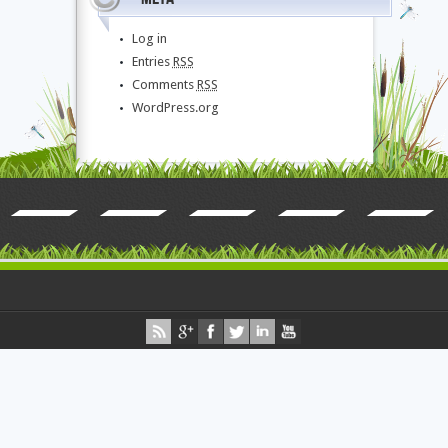
Log in
Entries
RSS
Comments
RSS
WordPress.org