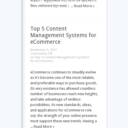
করেছেন। প্রযুক্তিবিষয়ক সাইট সিনেট এক প্রতিবেদনে এ
বিষয়ে ওজনিয়াককে উধৃত করেছে। ...
Read More »
Top 5 Content
Management Systems for
eCommerce
November 5, 2013
Comments Off
on Top 5 Content Management Systems
for eCommerce
eCommerce continues to steadily evolve
as it’s become one of the most reliable,
and preferable ways to purchase goods.
Its very existence has allowed countless
number of businesses reach new heights,
and take advantage of endless
possibilities. As new standards, ideas,
and applications for eCommerce role
out, the strength of your online presence
must support these new trends. Having a
...
Read More »