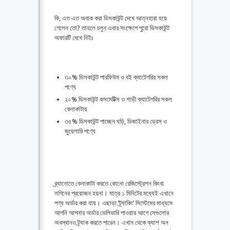
কি, এত এত অবাক করা ডিসকাউন্ট দেখে আত্নহারা হয়ে
গেলেন তো? তাহলে চলুন এবার সংক্ষেপে পুরো ডিসকাউন্ট
অফারটি দেখে নিইঃ
৩০% ডিসকাউন্ট পারফিউম ও বই ক্যাটেগরির সকল
পণ্যে
২০% ডিসকাউন্ট কসমেটিক্স ও শাড়ী ক্যাটেগরির সকল
কেনাকাটায়
৩৫% ডিসকাউন্ট পাচ্ছেন ঘড়ি, ডিজাইনার ড্রেস ও
জুয়েলারি পণ্যে
ব্র্যানোতে কেনাকাটা করতে কোনো রেজিস্ট্রেশন কিংবা
লগিনের প্রয়োজন হয়না। মাত্র ১ মিনিটের মধ্যেই এখানে
পণ্য অর্ডার করা যায়। এছাড়া ‘ট্র্যাকিং’ সিস্টেমের মাধ্যমে
আপনি আপনার অর্ডার ডেলিভারি পাওয়ার আগে সেগুলোর
অবস্থানও ট্র্যাক করতে পারেন। এখান থেকে ক্যাশ অন