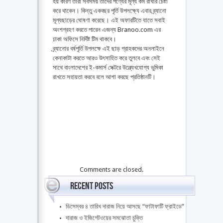
হয় কারণ তারা সবসময় তাদের পণ্যের মূল্য কম রাখার চেষ্টা
করে থাকেন। কিন্তু একবছর পূর্তি উপলক্ষ্যে এবার ব্র্যানো
মূল্যছাড়ের ঘোষণা করেছে। এই অফারটিতে যাতে সবাই
অংশগ্রহণ করতে পারেন এজন্য Branoo.com এর
ঢাকা অফিসে নির্দিষ্ট টিম থাকবে।
ব্র্যানোর বর্ষপূর্তি উপলক্ষে এই ছাড় গ্রাহকদের অনলাইনে
কেনাকাটা করতে আরও উৎসাহিত করে তুলবে এবং সেই
সাথে বাংলাদেশের ই-কমার্স সেক্টরে উল্ল্যেখযোগ্য ভুমিকা
রাখতে সহায়তা করবে বলে আশা করছে প্রতিষ্ঠানটি।
Comments are closed.
Recent Posts
ডিসেম্বর ৪ তারিখ দারাজ নিয়ে আসছে “ফাটাফাটি ফ্রাইডে”
দারাজ ও ইজিগেটওয়ের সমঝোতা চুক্তি