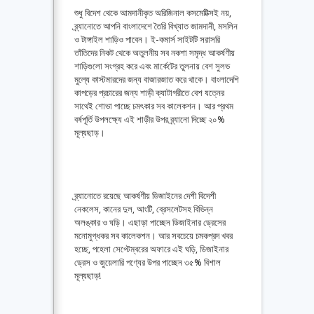
শুধু বিদেশ থেকে আমদানীকৃত অরিজিনাল কসমেটিক্সই নয়,
ব্র্যানোতে আপনি বাংলাদেশে তৈরি বিখ্যাত জামদানী, মসলিন
ও টাঙ্গাইল শাড়িও পাবেন। ই-কমার্স সাইটটি সরাসরি
তাঁতিদের নিকট থেকে অতুলনীয় সব নকশা সমৃদ্ধ আকর্ষণীয়
শাড়িগুলো সংগ্রহ করে এবং মার্কেটের তুলনায় বেশ সুলভ
মুল্যে কাস্টমারদের জন্য বাজারজাত করে থাকে। বাংলাদেশি
কাপড়ের প্রচারের জন্য শাড়ী ক্যাটাগরীতে বেশ যত্নের
সাথেই শোভা পাচ্ছে চমৎকার সব কালেকশন। আর প্রথম
বর্ষপূর্তি উপলক্ষ্যে এই শাড়ীর উপর ব্র্যানো দিচ্ছে ২০%
মূল্যছাড়।
ব্র্যানোতে রয়েছে আকর্ষণীয় ডিজাইনের দেশী বিদেশী
নেকলেস, কানের দুল, আংটি, ব্রেসলেটসহ বিভিন্ন
অলঙ্কার ও ঘড়ি। এছাড়া পাচ্ছেন ডিজাইনার ড্রেসের
মনোমুগ্ধকর সব কালেকশন। আর সবচেয়ে চমকপ্রদ খবর
হচ্ছে, পহেলা সেপ্টেম্বরের অফারে এই ঘড়ি, ডিজাইনার
ড্রেস ও জুয়েলারি পণ্যের উপর পাচ্ছেন ৩৫% বিশাল
মূল্যছাড়!