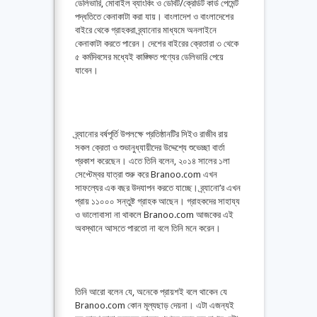
ডেলিভারি, মোবাইল ব্যাংকিং ও ডেবিট/ক্রেডিট কার্ড পেমেন্ট
পদ্ধতিতে কেনাকাটা করা যায়। বাংলাদেশ ও বাংলাদেশের
বাইরে থেকে গ্রাহকরা ব্র্যানোর মাধ্যমে অনলাইনে
কেনাকাটা করতে পারেন। দেশের বাইরের ক্রেতারা ৩ থেকে
৫ কর্মদিবসের মধ্যেই কাঙ্ক্ষিত পণ্যের ডেলিভারি পেয়ে
যাবেন।
ব্র্যানোর বর্ষপূর্তি উপলক্ষে প্রতিষ্ঠানটির সিইও রাজীব রায়
সকল ক্রেতা ও শুভানুধ্যায়ীদের উদ্দেশ্যে শুভেচ্ছা বার্তা
প্রকাশ করেছেন। এতে তিনি বলেন, ২০১৪ সালের ১লা
সেপ্টেম্বর যাত্রা শুরু করে Branoo.com এখন
সাফল্যের এক বছর উদযাপন করতে যাচ্ছে। ব্র্যানো’র এখন
প্রায় ১১০০০ সন্তুষ্ট গ্রাহক আছেন। গ্রাহকদের সাহায্য
ও ভালোবাসা না থাকলে Branoo.com আজকের এই
অবস্থানে আসতে পারতো না বলে তিনি মনে করেন।
তিনি আরো বলেন যে, অনেকে প্রায়শই বলে থাকেন যে
Branoo.com কোন মূল্যছাড় দেয়না। এটা এজন্যই