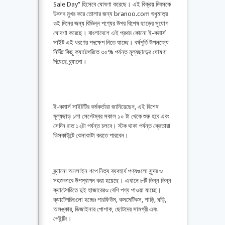
Sale Day” হিসেবে ঘোষণা করেছে। এই বিক্রয় দিবসকে
উৎসব মুখর করে তোলার জন্য branoo.com শুধুমাত্র
ওই দিনের জন্য বিভিন্ন পণ্যের উপর বিশেষ ছাড়ের সুযোগ
ঘোষণা করেছে।
বাংলাদেশে এই প্রথম কোনো ই-কমার্স
সাইট এই ধরণের পদক্ষেপ নিতে যাচ্ছে। বর্ষপূর্তি উপলক্ষ্যে
নির্দিষ্ট কিছু ক্যাটেগরিতে ৩৫% পর্যন্ত মূল্যছাড়ের ঘোষণা
দিয়েছে ব্র্যানো।
ই-কমার্স সাইটটির কর্মকর্তারা জানিয়েছেন, এই বিশেষ
মূল্যছাড় ১লা সেপ্টেম্বর সকাল ১০ টা থেকে শুরু হবে এবং
সেদিন রাত ১২টা পর্যন্ত চলবে। স্টক থাকা পর্যন্ত ক্রেতারা
ডিসকাউন্টে কেনাকাটা করতে পারবেন।
ব্র্যানো অনলাইন শপে নিত্য ব্যবহার্য পণ্যগুলো সুন্দর ও
সহজভাবে উপস্থাপন করা হয়েছে। এখানে ৮টি ভিন্ন ভিন্ন
ক্যাটেগরিতে দুই হাজারেরও বেশি পণ্য পাওয়া যাচ্ছে।
ক্যাটেগরিগুলো হচ্ছেঃ পারফিউম, কসমেটিকস, শাড়ি, ঘড়ি,
অলঙ্কার, ডিজাইনার পোশাক, ছোটদের সামগ্রী এবং
পেইন্টিং।