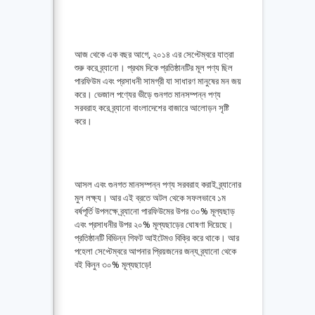
আজ থেকে এক বছর আগে, ২০১৪ এর সেপ্টেম্বরে যাত্রা
শুরু করে ব্র্যানো। প্রথম দিকে প্রতিষ্ঠানটির মূল পণ্য ছিল
পারফিউম এবং প্রসাধনী সামগ্রী যা সাধারণ মানুষের মন জয়
করে। ভেজাল পণ্যের ভীড়ে গুনগত মানসম্পন্ন পণ্য
সরবরাহ করে ব্র্যানো বাংলাদেশের বাজারে আলোড়ন সৃষ্টি
করে।
আসল এবং গুনগত মানসম্পন্ন পণ্য সরবরাহ করাই ব্র্যানোর
মুল লক্ষ্য। আর এই ব্রতে অটল থেকে সফলভাবে ১ম
বর্ষপূর্তি উপলক্ষে ব্র্যানো পারফিউমের উপর ৩০% মূল্যছাড়
এবং প্রসাধনীর উপর ২০% মূল্যছাড়ের ঘোষণা দিয়েছে।
প্রতিষ্ঠানটি বিভিন্ন গিফট আইটেমও বিক্রি করে থাকে। আর
পহেলা সেপ্টেম্বরে আপনার প্রিয়জনের জন্য ব্র্যানো থেকে
বই কিনুন ৩০% মূল্যছাড়ে!